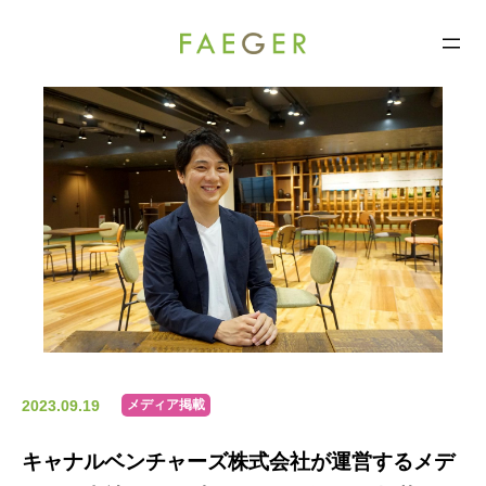
FAEGER
コ
ン
テ
ン
ツ
へ
ス
キ
ッ
プ
2023.09.19
メディア掲載
キャナルベンチャーズ株式会社が運営するメデ