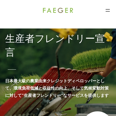
コ
FAEGER
ン
テ
ン
生産者フレンドリー宣
ツ
へ
言
ス
キ
ッ
プ
日本最大級の農業由来クレジットディベロッパーとし
て、
環境負荷低減と収益性の向上、そして気候変動対策
に対して
“生産者フレンドリー“なサービスを提供します