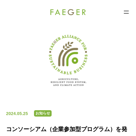
FAEGER
コ
ン
テ
ン
ツ
へ
ス
キ
ッ
プ
2024.05.25
お知らせ
コンソーシアム（企業参加型プログラム）を発