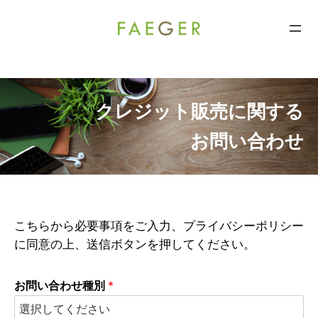
コ
FAEGER
ン
テ
ン
ツ
クレジット販売に関する
へ
お問い合わせ
ス
キ
ッ
プ
こちらから必要事項をご入力、プライバシーポリシー
に同意の上、送信ボタンを押してください。
お問い合わせ種別
*