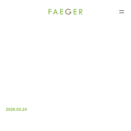
FAEGER
コ
ン
テ
ン
ツ
へ
ス
キ
ッ
プ
2026.03.24