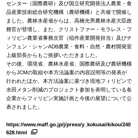
センター（国際農研）及び国立研究開発法人農業・食
品産業技術総合研究機構（農研機構）と共催で開催し
ました。農林水産省からは、高橋光男農林水産大臣政
務官が登壇し、また、クリストファー・モラレス・フ
ィリピン農業省事務次官（稲作産業開発担当）及びチ
ンフェン・シャンADB農業・食料・自然・農村開発室
上級部長からもご挨拶いただきました。
その後、環境省、農林水産省、国際農研及び農研機構
からJCMの取組や本方法論案の内容説明等の発表が
行われたほか、本方法論案に基づき現地フィリピンで
水田メタン削減のプロジェクト参加を表明している各
企業からフィリピン実施計画と今後の展望について公
表されました。
https://www.maff.go.jp/j/press/y_kokusai/kikou/240
628.html