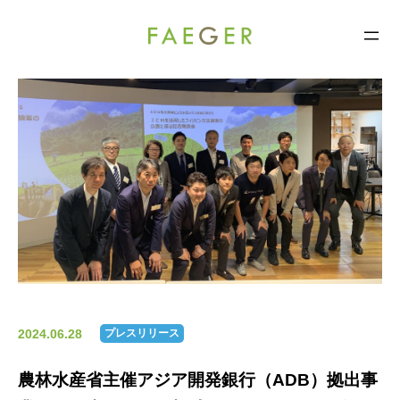
FAEGER
コ
ン
テ
ン
ツ
へ
ス
キ
ッ
プ
2024.06.28
プレスリリース
農林水産省主催アジア開発銀行（ADB）拠出事