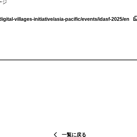
ージ
igital-villages-initiative/asia-pacific/events/idasf-2025/en
一覧に戻る