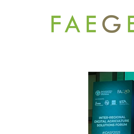
コ
ン
テ
ン
ツ
へ
ス
キ
ッ
プ