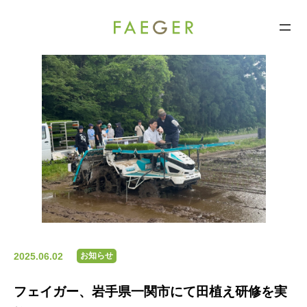
FAEGER
コ
ン
テ
ン
ツ
へ
ス
キ
ッ
プ
2025.06.02
お知らせ
フェイガー、岩手県一関市にて田植え研修を実