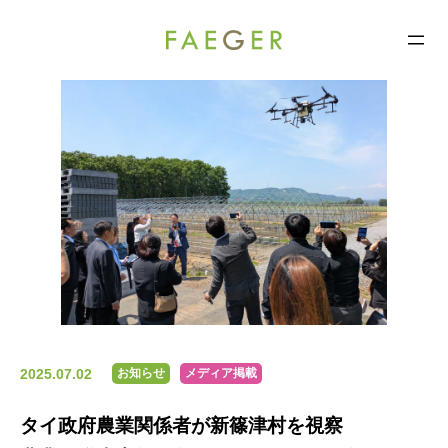
FAEGER
コ
ン
テ
ン
ツ
へ
ス
キ
ッ
プ
2025.07.02
お知らせ
メディア掲載
タイ政府農業関係者が新篠津村を視察