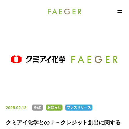
FAEGER
コ
ン
テ
ン
ツ
へ
ス
キ
ッ
プ
2025.02.12
R&D
お知らせ
プレスリリース
クミアイ化学とのＪ－クレジット創出に関する