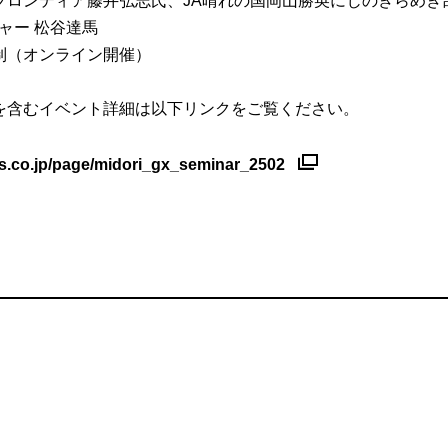
フロンティア藤井弘志氏、JA晴れの国岡山勝英にじのきらめき
ジャー 松谷達馬
制（オンライン開催）
を含むイベント詳細は以下リンクをご覧ください。
ws.co.jp/page/midori_gx_seminar_2502