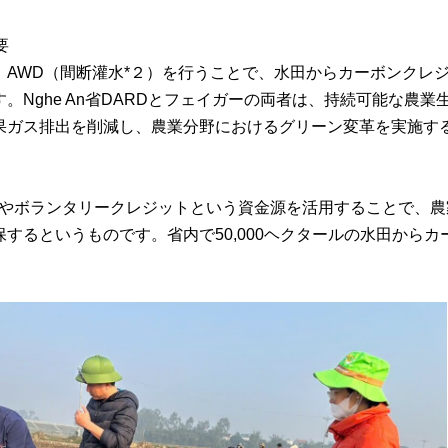
要
、AWD（間断灌水*２）を行うことで、水田からカーボンクレ
。Nghe An省DARDとフェイガーの両者は、持続可能な農
果ガス排出を削減し、農業分野におけるグリーン変革を実施す
*３やボランタリークレジットという資金源を活用することで、農
するというものです。省内で50,000ヘクタールの水田から