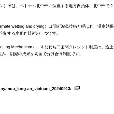
（ゲアン）省は、ベトナム北中部に位置する地方自治体。北中部で
rnate wetting and drying）は間断灌漑技術と呼ばれ、温室効果
出量を抑制する水稲作技術の一つです。
 Crediting Mechanism）、すなわち二国間クレジット制度は
組み、削減の成果を両国で分け合う制度です。
pany/mou_long-an_vietnam_20240913/