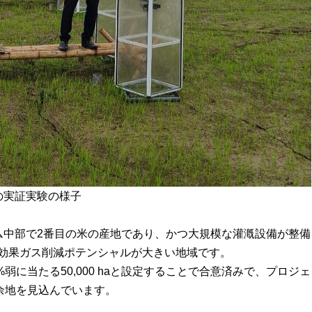
での実証実験の様子
トナム中部で2番目の米の産地であり、かつ大規模な灌漑設備が整
室効果ガス削減ポテンシャルが大きい地域です。
%弱に当たる50,000 haと設定することで合意済みで、プロジ
余地を見込んでいます。