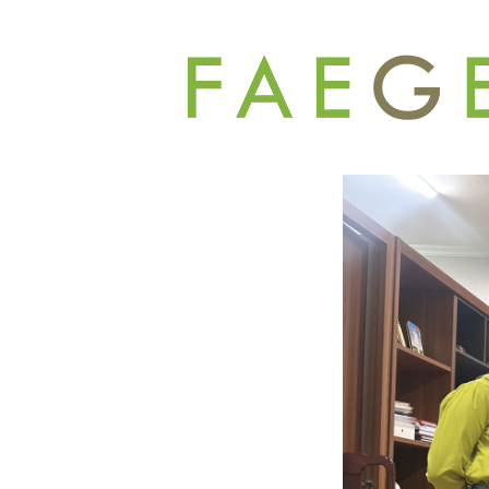
コ
ン
テ
ン
ツ
へ
ス
キ
ッ
プ