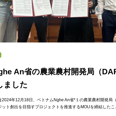
ghe An省の農業農村開発局（DA
しました
024年12月18日、ベトナムNghe An省*１の農業農村開発局
ジット創出を目指すプロジェクトを推進するMOUを締結したこ