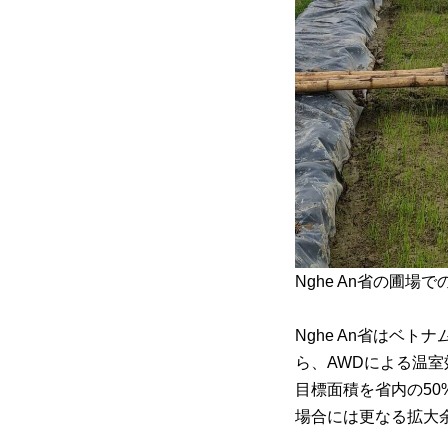
Nghe An省の圃場
Nghe An省はベ
ら、AWDによる温
目標面積を省内の50
場合には更なる拡大