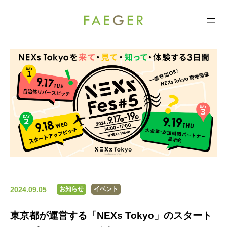
FAEGER
コ
ン
テ
ン
ツ
へ
ス
キ
ッ
プ
2024.09.05
お知らせ
イベント
東京都が運営する「NEXs Tokyo」のスタート