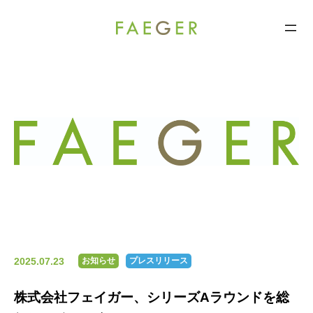
FAEGER
コ
ン
テ
ン
ツ
へ
ス
キ
ッ
プ
2025.07.23
お知らせ
プレスリリース
株式会社フェイガー、シリーズAラウンドを総