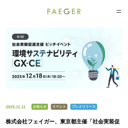
FAEGER
コ
ン
テ
ン
ツ
へ
ス
キ
ッ
プ
2025.11.11
お知らせ
イベント
プレスリリース
株式会社フェイガー、東京都主催「社会実装促