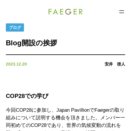
FAEGER
コ
ブログ
ン
Blog開設の挨拶
テ
ン
ツ
2023.12.20
安井 啓人
へ
ス
キ
ッ
プ
COP28での学び
今回COP28に参加し、Japan PavillionでFaegerの取り
組みについて説明する機会を頂きました。メンバー一
同初めてのCOP28であり、世界の気候変動の流れを