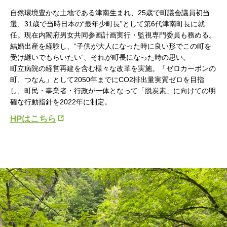
自然環境豊かな土地である津南生まれ、25歳で町議会議員初当
選、31歳で当時日本の“最年少町長”として第6代津南町長に就
任。現在内閣府男女共同参画計画実行・監視専門委員も務める。
結婚出産を経験し、“子供が大人になった時に良い形でこの町を
受け継いでもらいたい”、それが町長になった時の思い。
町立病院の経営再建を含む様々な改革を実施。「ゼロカーボンの
町、つなん」として2050年までにCO2排出量実質ゼロを目指
し、町民・事業者・行政が一体となって「脱炭素」に向けての明
確な行動指針を2022年に制定。
HPはこちら