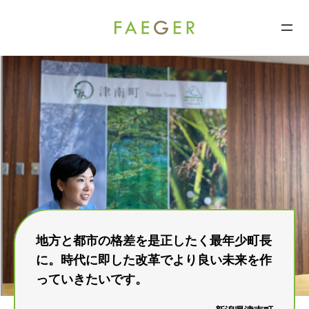
コ
ン
FAEGER
テ
ン
ツ
へ
ス
キ
ッ
プ
地方と都市の格差を是正したく最年少町長
に。時代に即した改革でより良い未来を作
っていきたいです。